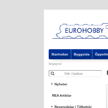
Startsidan
Byggsida
Öppetti
Begagnat
Nyheter
REA Artiklar
Reservdelar / Tillbehör