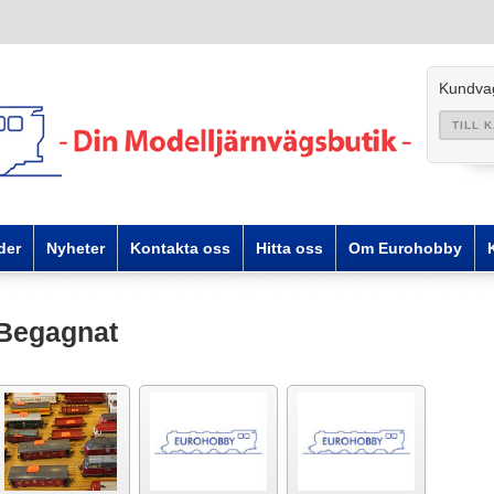
Kundva
TILL 
der
Nyheter
Kontakta oss
Hitta oss
Om Eurohobby
Begagnat