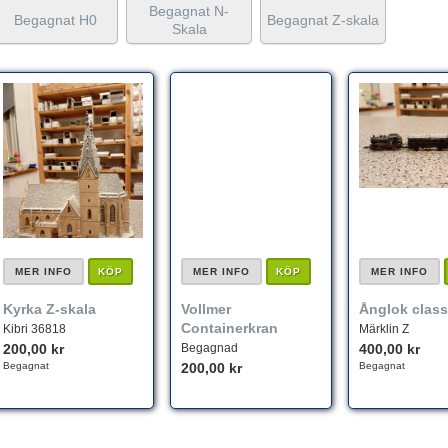
Begagnat N-
Begagnat H0
Begagnat Z-skala
Skala
MER INFO
KÖP
MER INFO
KÖP
MER INFO
Kyrka Z-skala
Vollmer
Ånglok class
Containerkran
Kibri 36818
Märklin Z
200,00 kr
Begagnad
400,00 kr
Begagnat
200,00 kr
Begagnat