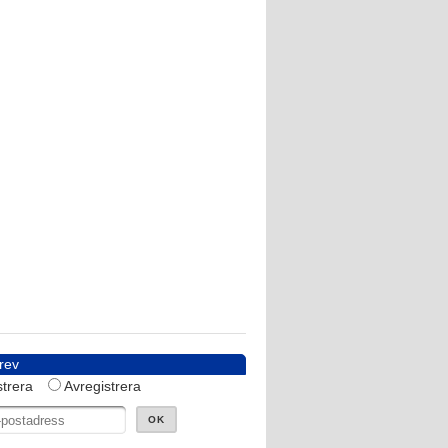
rev
trera
Avregistrera
OK