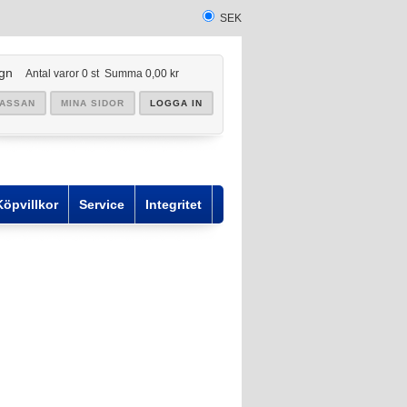
SEK
gn
Antal varor
0
st
Summa
0,00 kr
KASSAN
MINA SIDOR
LOGGA IN
Köpvillkor
Service
Integritet