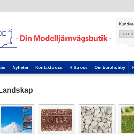
Kundva
TILL 
der
Nyheter
Kontakta oss
Hitta oss
Om Eurohobby
Landskap