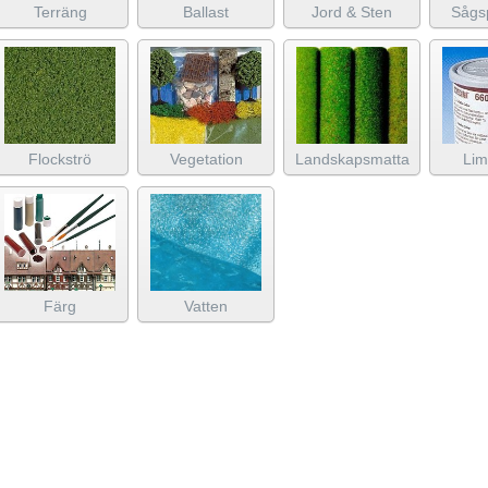
Terräng
Ballast
Jord & Sten
Sågs
Flockströ
Vegetation
Landskapsmatta
Lim
Färg
Vatten