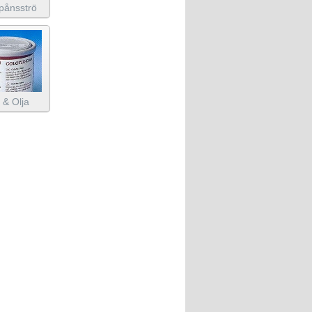
pånsströ
 & Olja