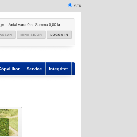
SEK
gn
Antal varor
0
st
Summa
0,00 kr
KASSAN
MINA SIDOR
LOGGA IN
Köpvillkor
Service
Integritet