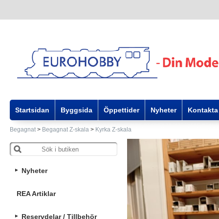
Startsidan
Byggsida
Öppettider
Nyheter
Kontakta
Begagnat
>
Begagnat Z-skala
>
Kyrka Z-skala
Nyheter
REA Artiklar
Reservdelar / Tillbehör