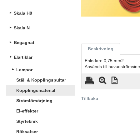
Skala H0
Skala N
Begagnat
Beskrivning
Elartiklar
Enledare 0,75 mm2
Används till huvudströmsin
Lampor
Ställ & Kopplingspultar
Kopplingsmaterial
Tillbaka
Strömförsörjning
El-effekter
Styrteknik
Röksatser