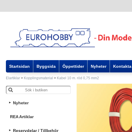
Startsidan
Byggsida
Öppettider
Nyheter
Kontakta
Elartiklar
>
Kopplingsmaterial
>
Kabel 10 m. röd 0,75 mm2
Nyheter
REA Artiklar
Reservdelar / Tillbehör