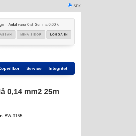
SEK
gn
Antal varor
0
st
Summa
0,00 kr
KASSAN
MINA SIDOR
LOGGA IN
Köpvillkor
Service
Integritet
lå 0,14 mm2 25m
r:
BW-3155