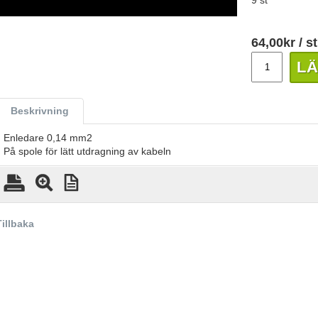
9 st
64,00
kr
/ st
LÄ
Beskrivning
Enledare 0,14 mm2
På spole för lätt utdragning av kabeln
Tillbaka