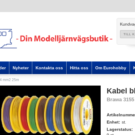
Kundva
TILL 
der
Nyheter
Kontakta oss
Hitta oss
Om Eurohobby
,14 mm2 25m
Kabel b
Brawa 3155
Artikelnumme
Enhet:
st.
Lagerstatus: