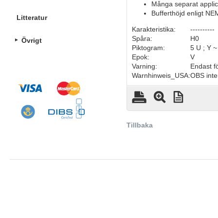
Många separat applice
Bufferthöjd enligt NE
Litteratur
Karakteristika:
----------
Spåra:
H0
Övrigt
Piktogram:
5 U ; Y ~
Epok:
V
Varning:
Endast f
Warnhinweis_USA:
OBS inte
Tillbaka