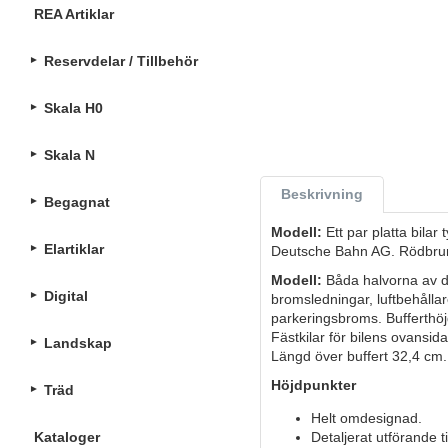
REA Artiklar
Reservdelar / Tillbehör
Skala H0
Skala N
Beskrivning
Begagnat
Modell:
Ett par platta bila
Elartiklar
Deutsche Bahn AG. Rödbrun 
Modell:
Båda halvorna av de
Digital
bromsledningar, luftbehålla
parkeringsbroms. Bufferthöj
Fästkilar för bilens ovansid
Landskap
Längd över buffert 32,4 cm
Höjdpunkter
Träd
Helt omdesignad.
Kataloger
Detaljerat utförande ti