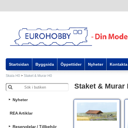
Startsidan
Byggsida
Öppettider
Nyheter
Kontakta
Skala H0
>
Staket & Murar H0
Staket & Murar
Nyheter
REA Artiklar
Reservdelar / Tillbehör