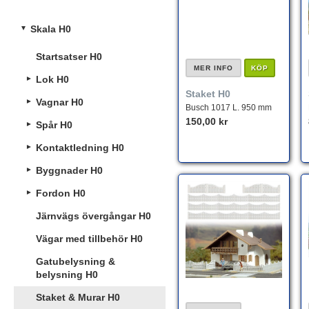
Skala H0
Startsatser H0
MER INFO
KÖP
Lok H0
Staket H0
Vagnar H0
Busch 1017 L. 950 mm
150,00 kr
Spår H0
Kontaktledning H0
Byggnader H0
Fordon H0
Järnvägs övergångar H0
Vägar med tillbehör H0
Gatubelysning &
belysning H0
Staket & Murar H0