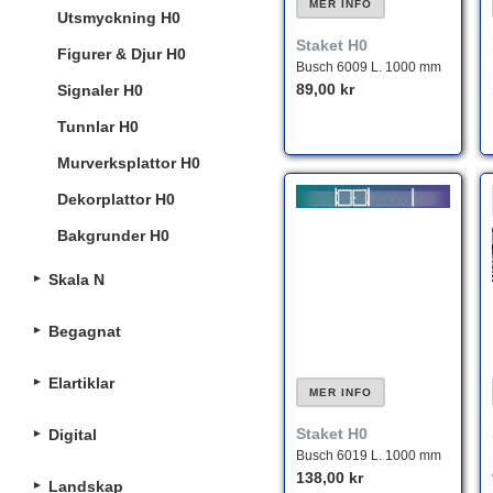
MER INFO
Utsmyckning H0
Staket H0
Figurer & Djur H0
Busch 6009 L. 1000 mm
89,00 kr
Signaler H0
Tunnlar H0
Murverksplattor H0
Dekorplattor H0
Bakgrunder H0
Skala N
Begagnat
Elartiklar
MER INFO
Staket H0
Digital
Busch 6019 L. 1000 mm
138,00 kr
Landskap