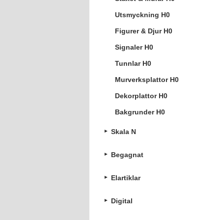
Utsmyckning H0
Figurer & Djur H0
Signaler H0
Tunnlar H0
Murverksplattor H0
Dekorplattor H0
Bakgrunder H0
Skala N
Begagnat
Elartiklar
Digital