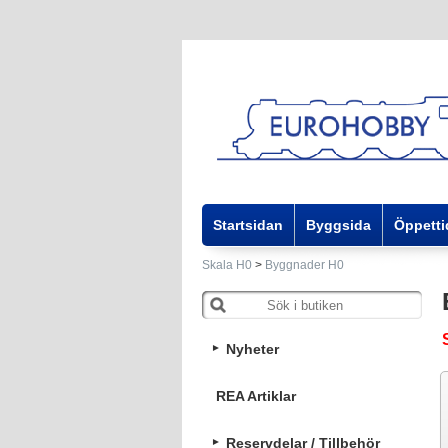
Startsidan
Byggsida
Öppetti
Skala H0
>
Byggnader H0
Nyheter
REA Artiklar
Reservdelar / Tillbehör