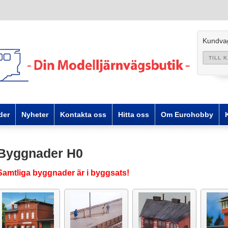
Kundva
TILL 
der
Nyheter
Kontakta oss
Hitta oss
Om Eurohobby
Byggnader H0
Samtliga byggnader är i byggsats!