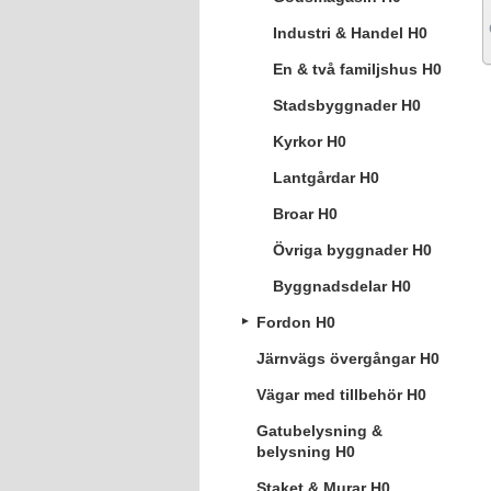
Industri & Handel H0
En & två familjshus H0
Stadsbyggnader H0
Kyrkor H0
Lantgårdar H0
Broar H0
Övriga byggnader H0
Byggnadsdelar H0
Fordon H0
Järnvägs övergångar H0
Vägar med tillbehör H0
Gatubelysning &
belysning H0
Staket & Murar H0