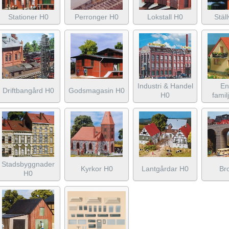
Stationer H0
Perronger H0
Lokstall H0
Stäl
Industri & Handel
En
Driftbangård H0
Godsmagasin H0
H0
famil
Stadsbyggnader
Kyrkor H0
Lantgårdar H0
Br
H0