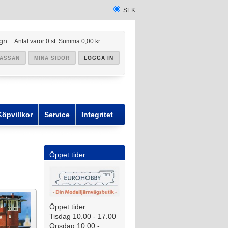
SEK
gn
Antal varor
0
st
Summa
0,00 kr
KASSAN
MINA SIDOR
LOGGA IN
Köpvillkor
Service
Integritet
Öppet tider
Öppet tider
Tisdag 10.00 - 17.00
Onsdag 10,00 -