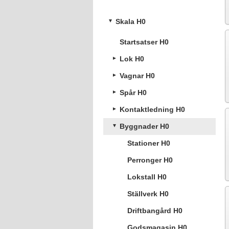
Skala H0
Startsatser H0
Lok H0
Vagnar H0
Spår H0
Kontaktledning H0
Byggnader H0
Stationer H0
Perronger H0
Lokstall H0
Ställverk H0
Driftbangård H0
Godsmagasin H0