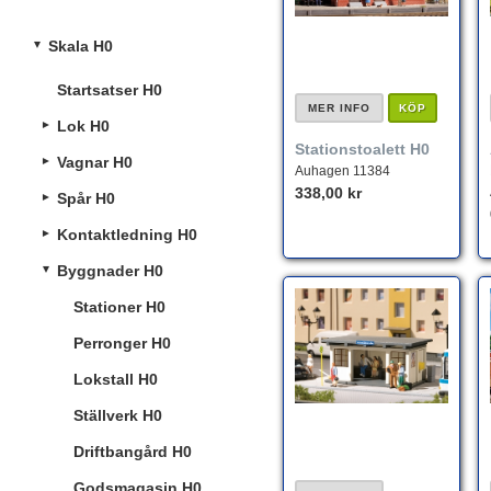
Skala H0
Startsatser H0
MER INFO
KÖP
Lok H0
Stationstoalett H0
Vagnar H0
Auhagen 11384
338,00 kr
Spår H0
Kontaktledning H0
Byggnader H0
Stationer H0
Perronger H0
Lokstall H0
Ställverk H0
Driftbangård H0
Godsmagasin H0