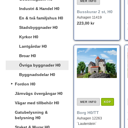
MER INFO
Industri & Handel H0
Busskurar 2 st, H0
Auhagen 11419
En & två familjshus H0
223,00 kr
Stadsbyggnader H0
Kyrkor H0
Lantgårdar H0
Broar H0
Övriga byggnader H0
Byggnadsdelar H0
Fordon H0
Järnvägs övergångar H0
MER INFO
KÖP
Vägar med tillbehör H0
Gatubelysning &
Borg H0/TT
belysning H0
Auhagen 12263
´Lauterstein´
Staket & Murar H0