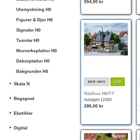
554,00 kr
Utsmyckning H0
Figurer & Djur H0
Signaler H0
Tunnlar H0
Murverksplattor H0
Dekorplattor H0
Bakgrunder H0
MER INFO
KÖP
Skala N
Rådhus H0/TT
Begagnat
Auhagen 12350
286,00 kr
Elartiklar
Digital