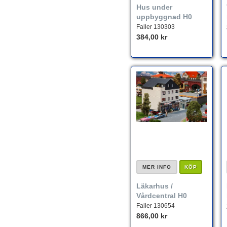
Hus under
uppbyggnad H0
Faller 130303
384,00 kr
MER INFO
KÖP
Läkarhus /
Vårdcentral H0
Faller 130654
866,00 kr