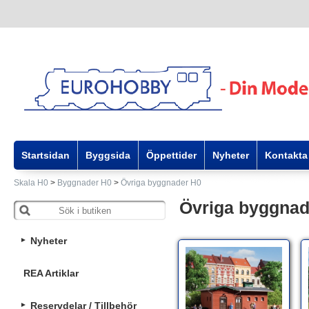
Startsidan
Byggsida
Öppettider
Nyheter
Kontakta
Skala H0
>
Byggnader H0
>
Övriga byggnader H0
Övriga byggnad
Nyheter
REA Artiklar
Reservdelar / Tillbehör