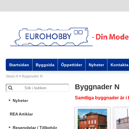
Startsidan
Byggsida
Öppettider
Nyheter
Kontakta
Skala N
>
Byggnader N
Byggnader N
Samtliga byggnader är i
Nyheter
REA Artiklar
Reservdelar / Tillbehör