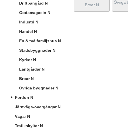
Övriga 
Driftbangård N
Broar N
Godsmagasin N
Industri N
Handel N
En & två familjshus N
Stadsbyggnader N
Kyrkor N
Lantgårdar N
Broar N
Övriga byggnader N
Fordon N
Järnvägs-övergångar N
Vägar N
Trafikskyltar N