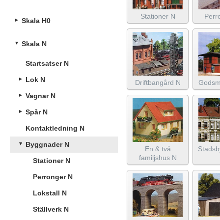
Stationer N
Perr
Skala H0
Skala N
Startsatser N
Lok N
Driftbangård N
Godsm
Vagnar N
Spår N
Kontaktledning N
Byggnader N
En & två
Stadsb
familjshus N
Stationer N
Perronger N
Lokstall N
Ställverk N