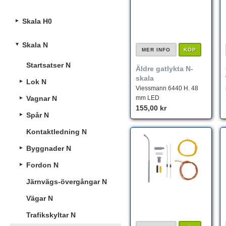
Skala H0
Skala N
MER INFO
KÖP
Startsatser N
Äldre gatlykta N-
skala
Lok N
Viessmann 6440 H. 48
Vagnar N
mm LED
155,00 kr
Spår N
Kontaktledning N
Byggnader N
Fordon N
Järnvägs-övergångar N
Vägar N
Trafikskyltar N