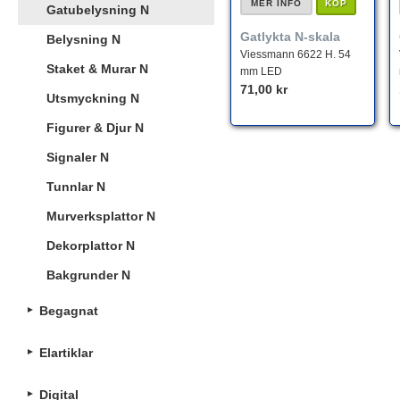
MER INFO
KÖP
Gatubelysning N
Gatlykta N-skala
Belysning N
Viessmann 6622 H. 54
Staket & Murar N
mm LED
71,00 kr
Utsmyckning N
Figurer & Djur N
Signaler N
Tunnlar N
Murverksplattor N
Dekorplattor N
Bakgrunder N
Begagnat
Elartiklar
Digital