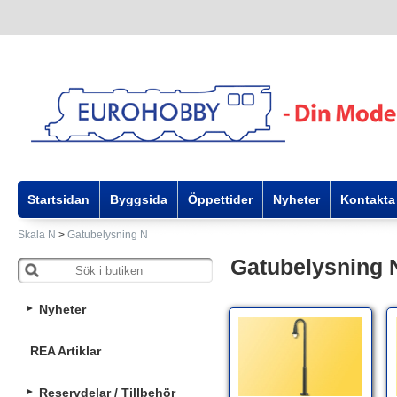
Startsidan
Byggsida
Öppettider
Nyheter
Kontakta
Skala N
>
Gatubelysning N
Gatubelysning 
Nyheter
REA Artiklar
Reservdelar / Tillbehör