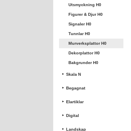
Utsmyckning H0
Figurer & Djur H0
Signaler H0
Tunnlar H0
Murverksplattor H0
Dekorplattor H0
Bakgrunder H0
Skala N
Begagnat
Elartiklar
Digital
Landskap