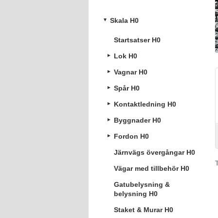
Skala H0
Startsatser H0
Lok H0
Vagnar H0
Spår H0
Kontaktledning H0
Byggnader H0
Fordon H0
Järnvägs övergångar H0
Vägar med tillbehör H0
Gatubelysning &
belysning H0
Staket & Murar H0