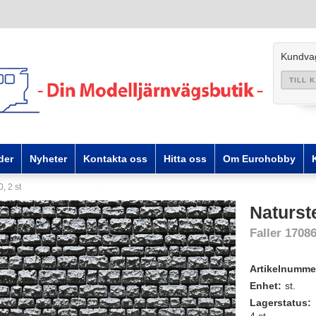
Kundva
TILL 
der
Nyheter
Kontakta oss
Hitta oss
Om Eurohobby
, 2 st
Naturst
Faller 1708
Artikelnumme
Enhet:
st.
Lagerstatus: