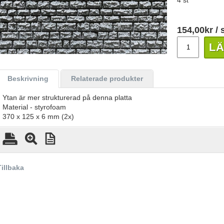
4 st
154,00
kr
/ s
LÄ
Beskrivning
Relaterade produkter
Ytan är mer strukturerad på denna platta
Material - styrofoam
370 x 125 x 6 mm (2x)
Tillbaka