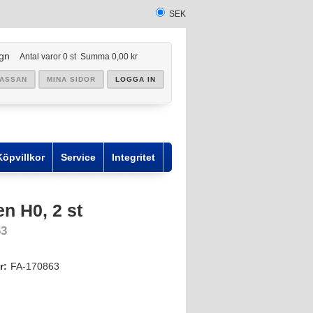
SEK
gn
Antal varor
0
st
Summa
0,00 kr
KASSAN
MINA SIDOR
LOGGA IN
Köpvillkor
Service
Integritet
en H0, 2 st
63
r:
FA-170863