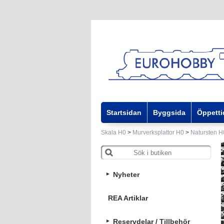
Startsidan
Byggsida
Öppetti
Skala H0
>
Murverksplattor H0
>
Natursten H0
Nyheter
REA Artiklar
Reservdelar / Tillbehör