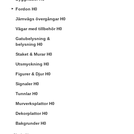
Fordon H0
Järnvägs övergångar H0
Vägar med tillbehör H0
Gatubelysning &
belysning H0
Staket & Murar H0
Utsmyckning H0
Figurer & Djur H0
Signaler H0
Tunnlar H0
Murverksplattor H0
Dekorplattor H0
Bakgrunder H0