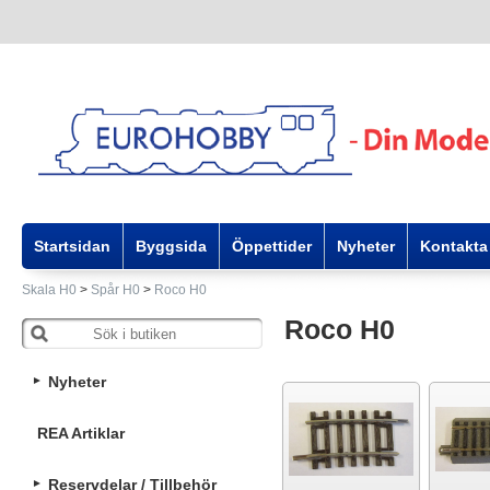
Startsidan
Byggsida
Öppettider
Nyheter
Kontakta
Skala H0
>
Spår H0
>
Roco H0
Roco H0
Nyheter
REA Artiklar
Reservdelar / Tillbehör