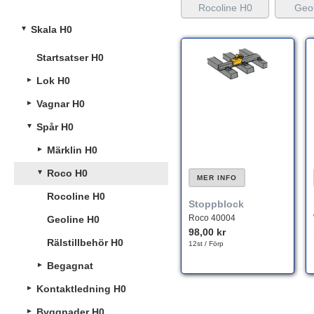
Rocoline H0
Geol
Skala H0
Startsatser H0
Lok H0
Vagnar H0
Spår H0
Märklin H0
Roco H0
MER INFO
Rocoline H0
Stoppblock
Roco 40004
Geoline H0
98,00 kr
Rälstillbehör H0
12st / Förp
Begagnat
Kontaktledning H0
Byggnader H0