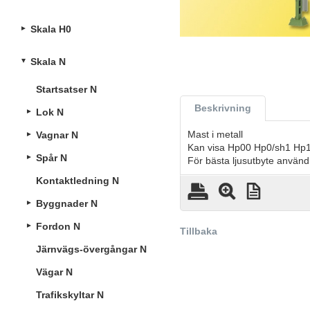
Skala H0
Skala N
Startsatser N
Beskrivning
Lok N
Mast i metall
Vagnar N
Kan visa Hp00 Hp0/sh1 Hp
Spår N
För bästa ljusutbyte anvä
Kontaktledning N
Byggnader N
Fordon N
Tillbaka
Järnvägs-övergångar N
Vägar N
Trafikskyltar N