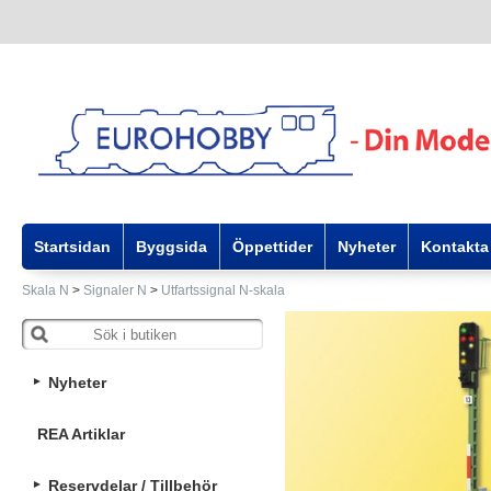
Startsidan
Byggsida
Öppettider
Nyheter
Kontakta
Skala N
>
Signaler N
>
Utfartssignal N-skala
Nyheter
REA Artiklar
Reservdelar / Tillbehör