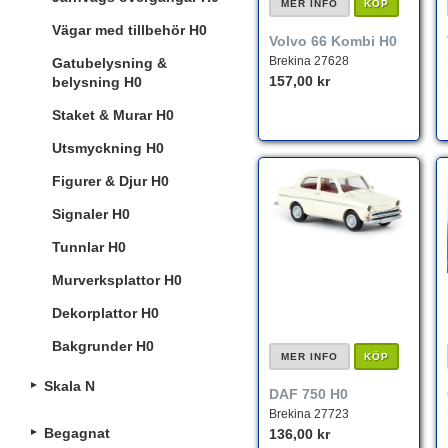
MER INFO
KÖP
Vägar med tillbehör H0
Volvo 66 Kombi H0
Brekina 27628
Gatubelysning &
157,00 kr
belysning H0
Staket & Murar H0
Utsmyckning H0
Figurer & Djur H0
Signaler H0
Tunnlar H0
Murverksplattor H0
Dekorplattor H0
Bakgrunder H0
MER INFO
KÖP
Skala N
DAF 750 H0
Brekina 27723
Begagnat
136,00 kr