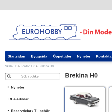
Startsidan
Byggsida
Öppettider
Nyheter
Kontakta
Skala H0
>
Fordon H0
>
Brekina H0
Brekina H0
Nyheter
REA Artiklar
Reservdelar / Tillbehör