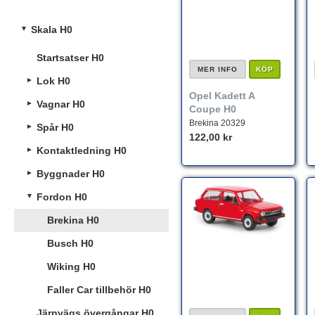
Skala H0
Startsatser H0
MER INFO
KÖP
Lok H0
Opel Kadett A
Vagnar H0
Coupe H0
Brekina 20329
Spår H0
122,00 kr
Kontaktledning H0
Byggnader H0
Fordon H0
Brekina H0
Busch H0
Wiking H0
Faller Car tillbehör H0
Järnvägs övergångar H0