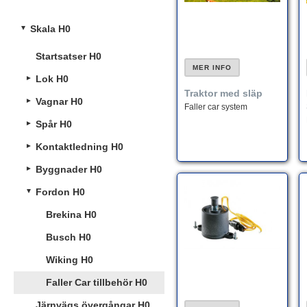
Skala H0
Startsatser H0
MER INFO
Lok H0
Traktor med släp
Vagnar H0
Faller car system
Spår H0
Kontaktledning H0
Byggnader H0
Fordon H0
Brekina H0
Busch H0
Wiking H0
Faller Car tillbehör H0
Järnvägs övergångar H0