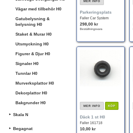
MER INFO
Vägar med tillbehör H0
Parkeringsplats
Faller Car System
Gatubelysning &
298,00 kr
belysning H0
Beställningsvara
Staket & Murar H0
Utsmyckning H0
Figurer & Djur H0
Signaler H0
Tunnlar H0
Murverksplattor H0
Dekorplattor H0
Bakgrunder H0
MER INFO
KÖP
Skala N
Däck 1 st H0
Faller 161718
Begagnat
10,00 kr