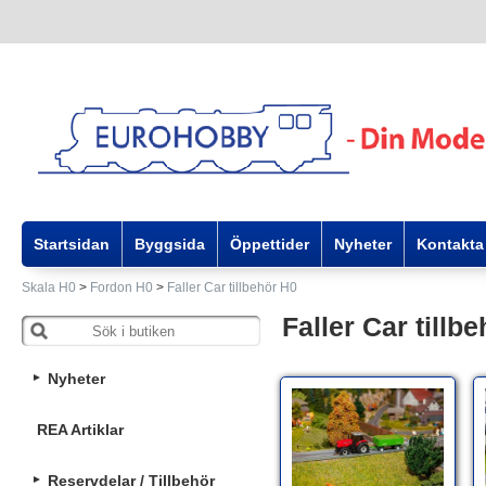
Startsidan
Byggsida
Öppettider
Nyheter
Kontakta
Skala H0
>
Fordon H0
>
Faller Car tillbehör H0
Faller Car tillb
Nyheter
REA Artiklar
Reservdelar / Tillbehör